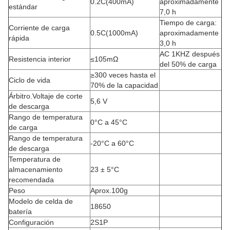
0.2C(400mA)
aproximadamente
estándar
7,0 h
Tiempo de carga:
Corriente de carga
0.5C(1000mA)
aproximadamente
rápida
3,0 h
AC 1KHZ después
Resistencia interior
≤105mΩ
del 50% de carga
≥300 veces hasta el
Ciclo de vida
70% de la capacidad
Árbitro.Voltaje de corte
5,6 V
de descarga
Rango de temperatura
0°C a 45°C
de carga
Rango de temperatura
-20°C a 60°C
de descarga
Temperatura de
almacenamiento
23 ± 5°C
recomendada
Peso
Aprox.100g
Modelo de celda de
18650
batería
Configuración
2S1P