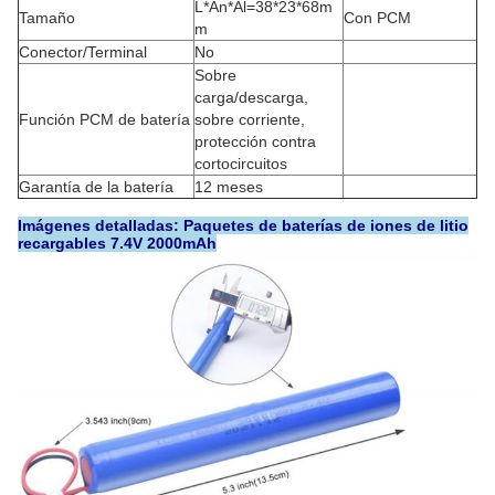
L*An*Al=38*23*68m
Tamaño
Con PCM
m
Conector/Terminal
No
Sobre
carga/descarga,
Función PCM de batería
sobre corriente,
protección contra
cortocircuitos
Garantía de la batería
12 meses
Imágenes detalladas: Paquetes de baterías de iones de litio
recargables 7.4V 2000mAh