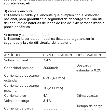
sobretensión, etc.
3) cable y enchufe
Utilizamos el cable y el enchufe que cumplen con el estándar
nacional, para garantizar la seguridad de descarga y la vida útil
del paquete de baterías de iones de litio de 7.4v personalizado a
precio de fábrica.
4) correa y soporte de níquel
Utilizamos la correa de níquel calificada para garantizar la
seguridad y la vida útil circular de la batería.
ARTÍCULO
ESPECIFICACIÓN
OBSERVACIÓN
Voltaje nominal
7,4 V
Descarga
Capacidad nominal
2000mAh
estándar a 0.2C
Corriente de descarga
0.2C (400mA)
estándar
Corriente de descarga
1C(2000mA)
máxima
Corriente pico
4A
última vez≤1s
Voltaje de carga
8,4 V
Tiempo de carga:
Corriente de carga