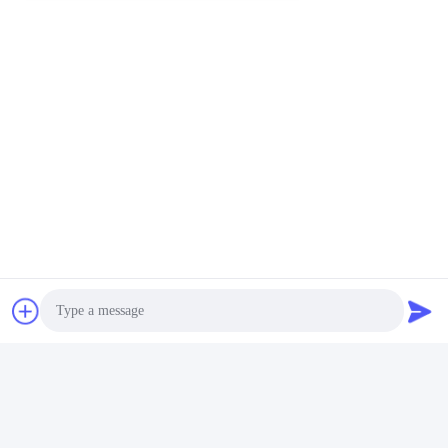
Las Etiquetas:
Batería 18650 3s
12V 20Ah 18650
Batería 3
Photo