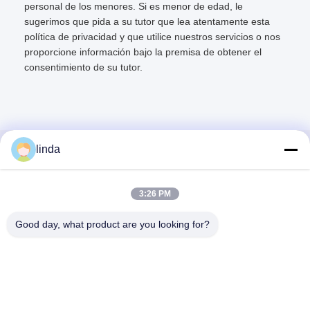
personal de los menores. Si es menor de edad, le
sugerimos que pida a su tutor que lea atentamente esta
política de privacidad y que utilice nuestros servicios o nos
proporcione información bajo la premisa de obtener el
consentimiento de su tutor.
linda
Contacto rápido
3:26 PM
Dirección
piso 11, construyendo 9, parque industrial de Tianlixin,
Good day, what product are you looking for?
comunidad del longxi, distrito de Longgang, Shenzhen
51800, China
Teléfono
86-158-1721-0094