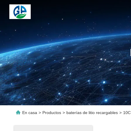
En casa
>
Productos
>
baterías de litio recargables
>
10C 