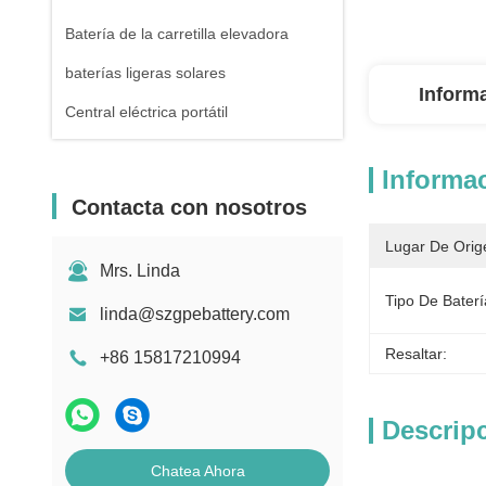
Batería de la carretilla elevadora
baterías ligeras solares
Inform
Central eléctrica portátil
Informac
Contacta con nosotros
Lugar De Orig
Mrs. Linda
Tipo De Baterí
linda@szgpebattery.com
Resaltar:
+86 15817210994
Descrip
Chatea Ahora