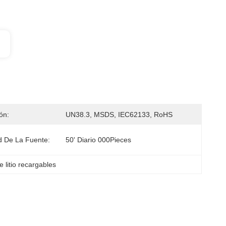
ión:
UN38.3, MSDS, IEC62133, RoHS
 De La Fuente:
50' Diario 000Pieces
 litio recargables