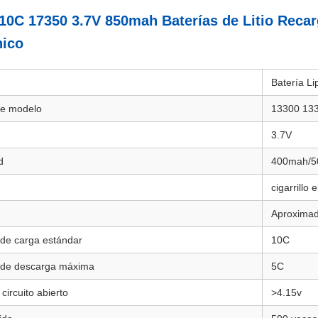
 10C 17350 3.7V 850mah Baterías de Litio Recarg
nico
Batería Li
e modelo
13300 133
3.7V
d
400mah/5
n
cigarrillo 
Aproxima
 de carga estándar
10C
 de descarga máxima
5C
 circuito abierto
>4.15v