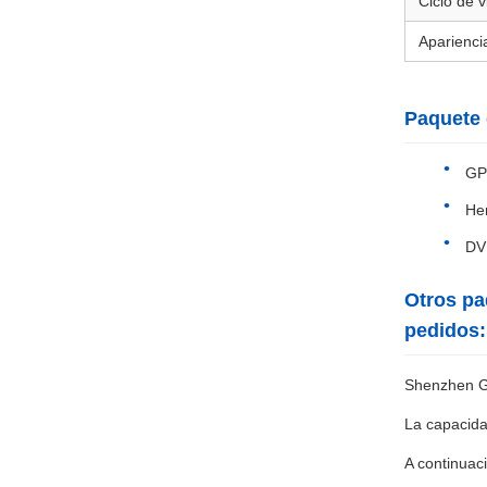
Ciclo de v
Aparienci
Paquete 
GPS
Her
DVD
Otros pa
pedidos:
Shenzhen Go
La capacida
A continuac