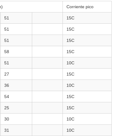
m)
Corriente pico
51
15C
51
15C
51
15C
58
15C
51
10C
27
15C
36
10C
54
15C
25
15C
30
10C
31
10C