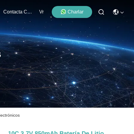
Contacta Con Nosotros
Vr
Charlar
s
lectrónicos
10C 3.7V 850mAh Batería De Litio