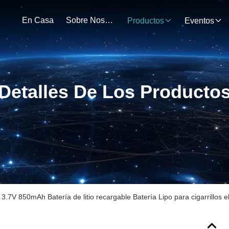
En Casa
Sobre Nosotros
Productos
Eventos
Detalles De Los Producto
3.7V 850mAh Batería de litio recargable Batería Lipo para cigarrillos e