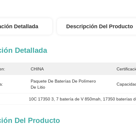
ación Detallada
Descripción Del Producto
ión Detallada
en:
CHINA
Certificac
Paquete De Baterías De Polímero 
a:
Capacidad
De Litio
10C 17350 3
, 
7 batería de V 850mah
, 
17350 baterías de
ción Del Producto