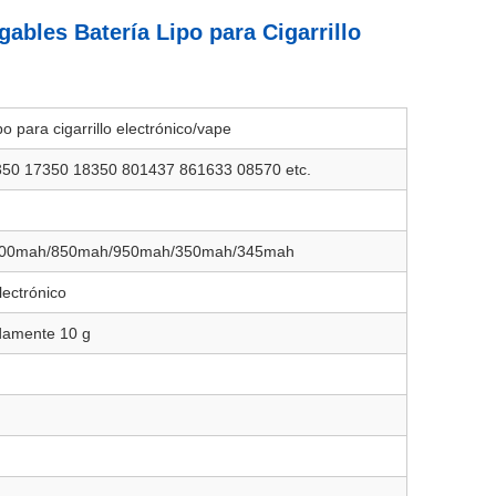
ables Batería Lipo para Cigarrillo
po para cigarrillo electrónico/vape
50 17350 18350 801437 861633 08570 etc.
00mah/850mah/950mah/350mah/345mah
electrónico
damente 10 g