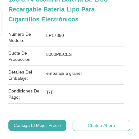
Recargable Batería Lipo Para
Cigarrillos Electrónicos
Número De
LP17350
Modelo:
Cuota De
5000PIECES
Producción:
Detalles Del
embalaje a granel
Embalaje:
Condiciones De
T/T
Pago:
Consiga El Mejor Precio
Chatea Ahora