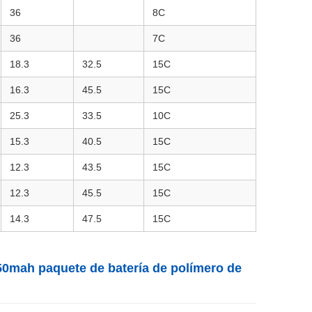
36
8C
36
7C
18.3
32.5
15C
16.3
45.5
15C
25.3
33.5
10C
15.3
40.5
15C
12.3
43.5
15C
12.3
45.5
15C
14.3
47.5
15C
0mah paquete de batería de polímero de