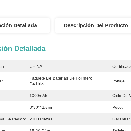
ación Detallada
Descripción Del Producto
ión Detallada
en:
CHINA
Certificac
Paquete De Baterías De Polímero 
a:
Voltaje:
De Litio
1000mAh
Ciclo De V
8*30*42,5mm
Peso:
ma De Pedido:
2000 Piezas
Garantía:
ega:
15-20 Días
Solicitud: