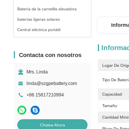
Batería de la carretilla elevadora
baterías ligeras solares
Inform
Central eléctrica portátil
Informac
Contacta con nosotros
Lugar De Orig
Mrs. Linda
Tipo De Baterí
linda@szgpebattery.com
Capacidad:
+86 15817210994
Tamaño:
Cantidad Míni
Chatea Ahora
Plazo De Entr