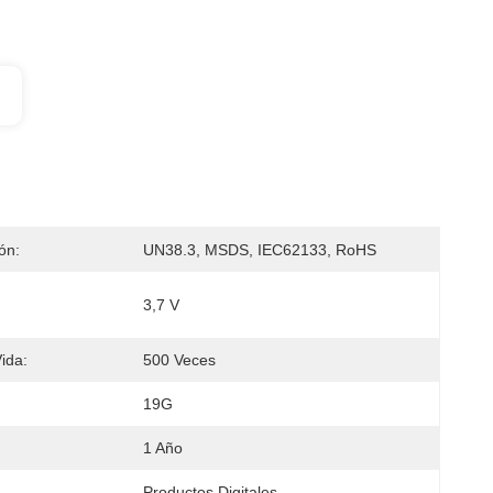
ión:
UN38.3, MSDS, IEC62133, RoHS
3,7 V
ida:
500 Veces
19G
1 Año
Productos Digitales