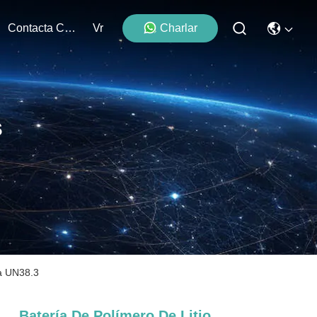
Contacta Con Nosotros
Vr
Charlar
s
da UN38.3
Batería De Polímero De Litio