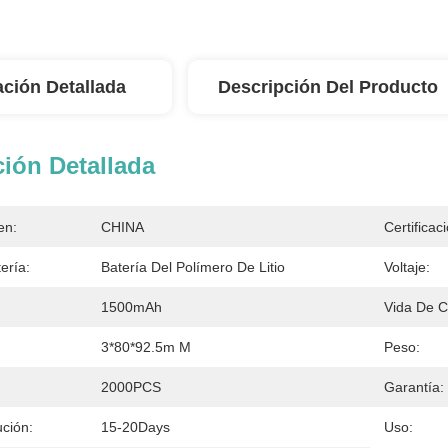
ación Detallada
Descripción Del Producto
ión Detallada
en:
CHINA
Certificac
ería:
Batería Del Polímero De Litio
Voltaje:
1500mAh
Vida De Ci
3*80*92.5m M
Peso:
2000PCS
Garantía:
ción:
15-20Days
Uso: