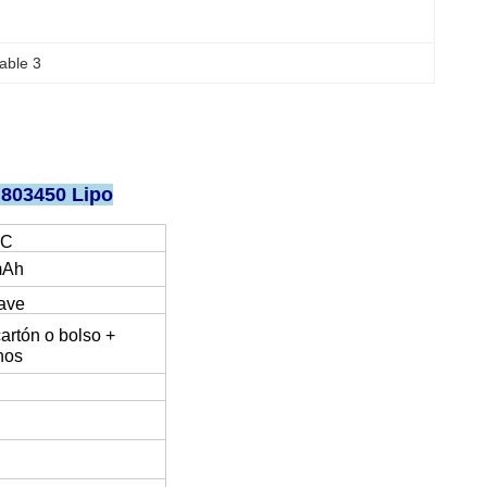
able 3
 803450 Lipo
MC
mAh
ave
artón o bolso +
nos