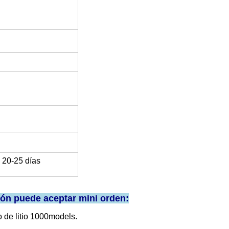
: 20-25 días
ción puede aceptar mini orden:
o de litio 1000models.