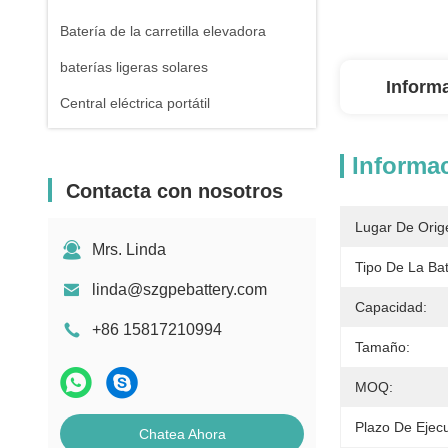
Batería de la carretilla elevadora
baterías ligeras solares
Inform
Central eléctrica portátil
Informac
Contacta con nosotros
Lugar De Orig
Mrs. Linda
Tipo De La Bat
linda@szgpebattery.com
Capacidad:
+86 15817210994
Tamaño:
MOQ:
Plazo De Ejecu
Chatea Ahora