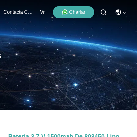
Contacta Con Nosotros
Vr
Charlar
s
Batería 3,7 V 1500mah De 803450 Lipo