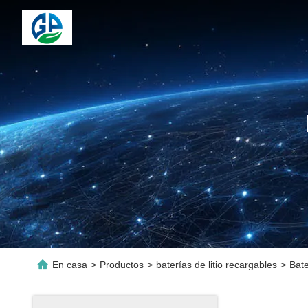
En casa
>
Productos
>
baterías de litio recargables
>
Bat