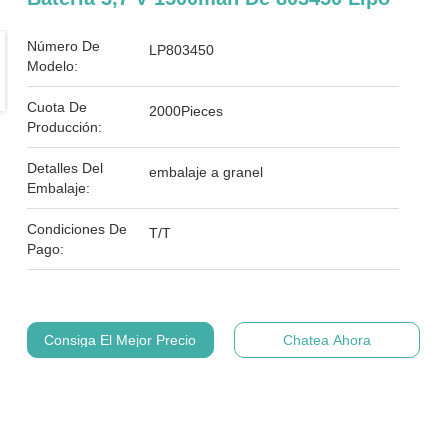
Número De
LP803450
Modelo:
Cuota De
2000Pieces
Producción:
Detalles Del
embalaje a granel
Embalaje:
Condiciones De
T/T
Pago:
Consiga El Mejor Precio
Chatea Ahora