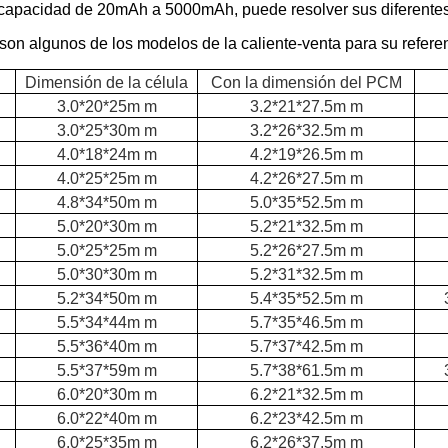
capacidad de 20mAh a 5000mAh, puede resolver sus diferentes 
son algunos de los modelos de la caliente-venta para su refere
Dimensión de la célula
Con la dimensión del PCM
3.0*20*25m m
3.2*21*27.5m m
3.0*25*30m m
3.2*26*32.5m m
4.0*18*24m m
4.2*19*26.5m m
4.0*25*25m m
4.2*26*27.5m m
4.8*34*50m m
5.0*35*52.5m m
5.0*20*30m m
5.2*21*32.5m m
5.0*25*25m m
5.2*26*27.5m m
5.0*30*30m m
5.2*31*32.5m m
5.2*34*50m m
5.4*35*52.5m m
5.5*34*44m m
5.7*35*46.5m m
5.5*36*40m m
5.7*37*42.5m m
5.5*37*59m m
5.7*38*61.5m m
6.0*20*30m m
6.2*21*32.5m m
6.0*22*40m m
6.2*23*42.5m m
6.0*25*35m m
6.2*26*37.5m m