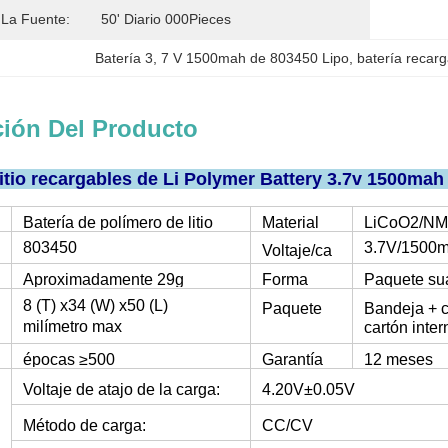
La Fuente:
50' Diario 000Pieces
Batería 3
, 
7 V 1500mah de 803450 Lipo
, 
batería recarg
ción Del Producto
litio recargables de Li Polymer Battery 3.7v 1500mah
Batería de polímero de litio
Material
LiCoO2/N
803450
3.7V/1500
Voltaje/ca
pacidad
Aproximadamente 29
g
Forma
Paquete su
8 (
T) x34 (W) x50
(L)
Paquete
Bandeja + c
milímetro max
cartón inter
épocas ≥500
Garantía
12 meses
Voltaje de atajo de la carga:
4.20V±0.05V
Método de carga:
CC/CV