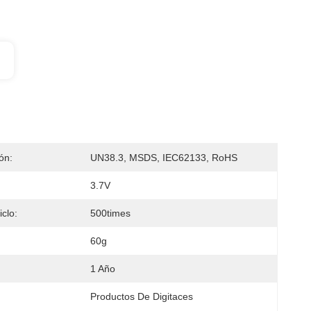
ión:
UN38.3, MSDS, IEC62133, RoHS
3.7V
clo:
500times
60g
1 Año
Productos De Digitaces