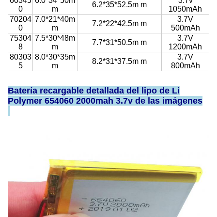
60345
6.0*34*50m
3.7v
6.2*35*52.5m m
0
m
1050mAh
70204
7.0*21*40m
3.7V
7.2*22*42.5m m
0
m
500mAh
75304
7.5*30*48m
3.7V
7.7*31*50.5m m
8
m
1200mAh
80303
8.0*30*35m
3.7V
8.2*31*37.5m m
5
m
800mAh
Batería recargable detallada del lipo de Li
Polymer 654060 2000mah 3.7v de las imágenes