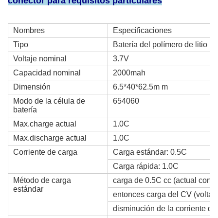
conector para requisitos particulares
Nombres
Especificaciones
Tipo
Batería del polímero de litio
Voltaje nominal
3.7V
Capacidad nominal
2000mah
Dimensión
6.5*40*62.5m m
Modo de la célula de
654060
batería
Max.charge actual
1.0C
Max.discharge actual
1.0C
Corriente de carga
Carga estándar: 0.5C
Carga rápida: 1.0C
Método de carga
carga de 0.5C cc (actual const
estándar
entonces carga del CV (voltaj
disminución de la corriente d