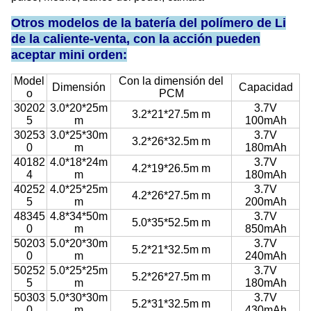
Otros modelos de la batería del polímero de Li
de la caliente-venta, con la acción pueden
aceptar mini orden:
Model
Con la dimensión del
Dimensión
Capacidad
o
PCM
30202
3.0*20*25m
3.7V
3.2*21*27.5m m
5
m
100mAh
30253
3.0*25*30m
3.7V
3.2*26*32.5m m
0
m
180mAh
40182
4.0*18*24m
3.7V
4.2*19*26.5m m
4
m
180mAh
40252
4.0*25*25m
3.7V
4.2*26*27.5m m
5
m
200mAh
48345
4.8*34*50m
3.7V
5.0*35*52.5m m
0
m
850mAh
50203
5.0*20*30m
3.7V
5.2*21*32.5m m
0
m
240mAh
50252
5.0*25*25m
3.7V
5.2*26*27.5m m
5
m
180mAh
50303
5.0*30*30m
3.7V
5.2*31*32.5m m
0
m
430mAh