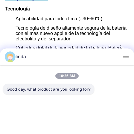
Tecnología
Aplicabilidad para todo clima (- 30~60℃)
Tecnología de diseño altamente segura de la batería
con el más nuevo applie de la tecnología del
electrólito y del separador
Cobertura total de la variedad de la batería: Batería
cilíndrica de la ión de litio, batería del polímero de
linda
litio, batería LiFePO4, batería de energía solar del
almacenamiento, cáscara de aluminio cuadrada,
batería primaria, etc.
10:36 AM
R&D
Equipo experimentado del R&D con más de 60 ingenieros
y equipos avanzados para apoyar requisitos del OEM y
Good day, what product are you looking for?
del ODM.