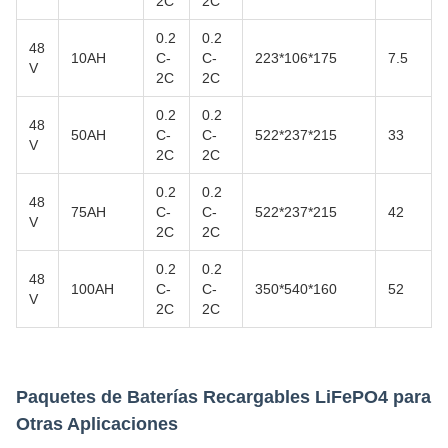
2C
2C
0.2
0.2
48
10AH
C-
C-
223*106*175
7.5
V
2C
2C
0.2
0.2
48
50AH
C-
C-
522*237*215
33
V
2C
2C
0.2
0.2
48
75AH
C-
C-
522*237*215
42
V
2C
2C
0.2
0.2
48
100AH
C-
C-
350*540*160
52
V
2C
2C
Paquetes de Baterías Recargables LiFePO4 para
Otras Aplicaciones