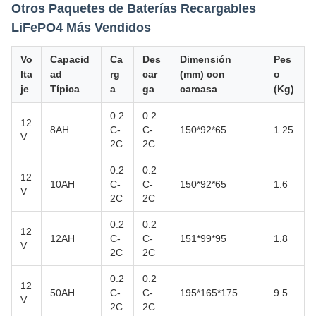
Otros Paquetes de Baterías Recargables
LiFePO4 Más Vendidos
Vo
Capacid
Ca
Des
Dimensión
Pes
lta
ad
rg
car
(mm) con
o
je
Típica
a
ga
carcasa
(Kg)
0.2
0.2
12
8AH
C-
C-
150*92*65
1.25
V
2C
2C
0.2
0.2
12
10AH
C-
C-
150*92*65
1.6
V
2C
2C
0.2
0.2
12
12AH
C-
C-
151*99*95
1.8
V
2C
2C
0.2
0.2
12
50AH
C-
C-
195*165*175
9.5
V
2C
2C