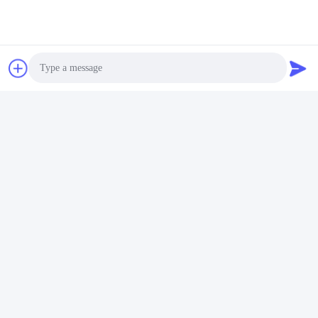
Shenzhen Gold Power Energy Co., Ltd es uno de los principales
proveedores de baterías en China. Hemos comenzado a ofrecer
varias baterías, incluyendo baterías de polímero de litio, baterías
de iones de litio, baterías LiFePO4 y paquetes de baterías
personalizados desde 2001.
Photo
Video Call
Audio Call