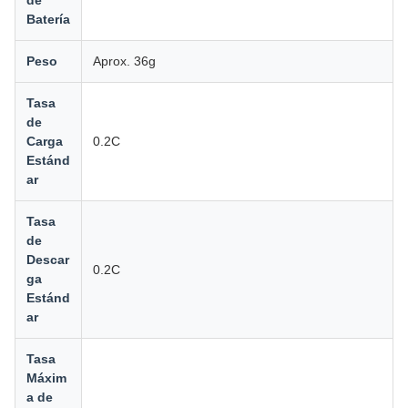
de
Batería
Peso
Aprox. 36g
Tasa
de
Carga
0.2C
Estánd
ar
Tasa
de
Descar
0.2C
ga
Estánd
ar
Tasa
Máxim
a de