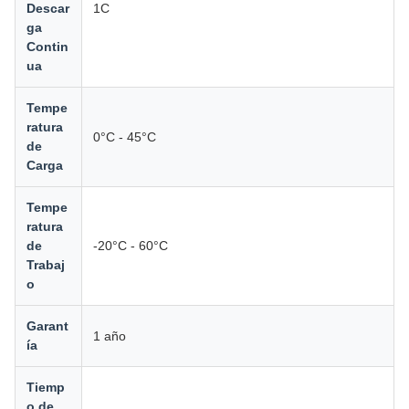
Descar
1C
ga
Contin
ua
Tempe
ratura
0°C - 45°C
de
Carga
Tempe
ratura
de
-20°C - 60°C
Trabaj
o
Garant
1 año
ía
Tiemp
o de