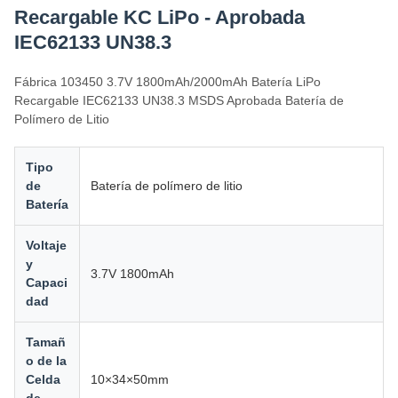
Recargable KC LiPo - Aprobada
IEC62133 UN38.3
Fábrica 103450 3.7V 1800mAh/2000mAh Batería LiPo
Recargable IEC62133 UN38.3 MSDS Aprobada Batería de
Polímero de Litio
Tipo
de
Batería de polímero de litio
Batería
Voltaje
y
3.7V 1800mAh
Capaci
dad
Tamañ
o de la
Celda
10×34×50mm