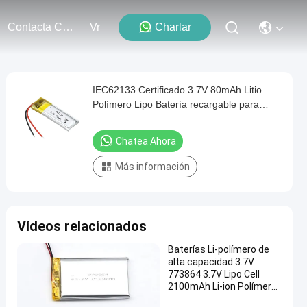
Contacta Con Nosotros
Vr
Charlar
IEC62133 Certificado 3.7V 80mAh Litio
Polímero Lipo Batería recargable para
productos digitales
Chatea Ahora
Más información
Vídeos relacionados
Baterías Li-polímero de
alta capacidad 3.7V
773864 3.7V Lipo Cell
2100mAh Li-ion Polímero
recargable para