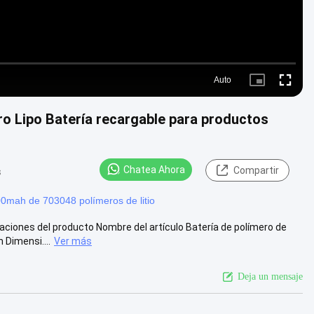
Auto
Picture-
Fullscre
in-
Picture
ro Lipo Batería recargable para productos
Chatea Ahora
Compartir
s
00mah de 703048 polímeros de litio
ciones del producto Nombre del artículo Batería de polímero de
 Dimensi....
Ver más
Deja un mensaje