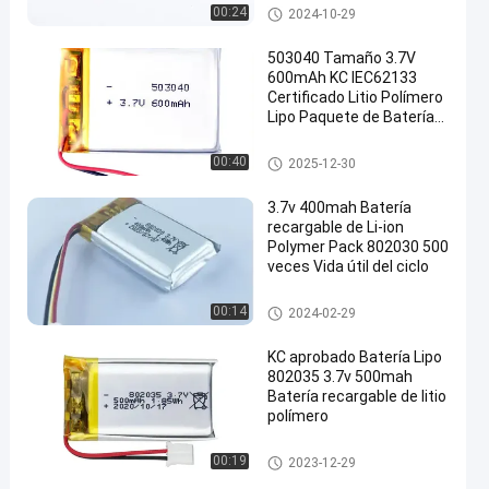
dispositivo móvil
Batería del polímero de litio
00:24
2024-10-29
503040 Tamaño 3.7V
600mAh KC IEC62133
Certificado Litio Polímero
Lipo Paquete de Batería
en
Recargable
Batería recargable
00:40
2025-12-30
3.7v 400mah Batería
recargable de Li-ion
Polymer Pack 802030 500
veces Vida útil del ciclo
Batería del polímero de litio
00:14
2024-02-29
KC aprobado Batería Lipo
802035 3.7v 500mah
Batería recargable de litio
polímero
Batería del polímero de litio
00:19
2023-12-29