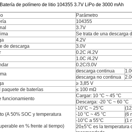
atería de polímero de litio 104355
3.7V LiPo de 3000 mAh
jo
Parámetro
ría
104355
nal
3.7V
nima
Se trata de una descarga 
ga
4.2V
te de descarga
3.0V
r
0.2C /4.2V
1.0C /4.2V
ndar
0.2C/3.0V
descarga continua
1.0
ima
descarga no continua
2.0
ga
≥ 3,85 V
 paquete de baterías
≤ 100 mΩ
Cargar: 10 °C ~ 45 °C
e funcionamiento
Descarga: -20 °C ~ 60 °C
-10°C ~ 25°C
(12
o (A 50% SOC y temperatura
-10 °C ~ 45 °C
(6 
-10°C a 55°C
(1 
perable en % frente al tiempo)
20±5°C es la temperatura