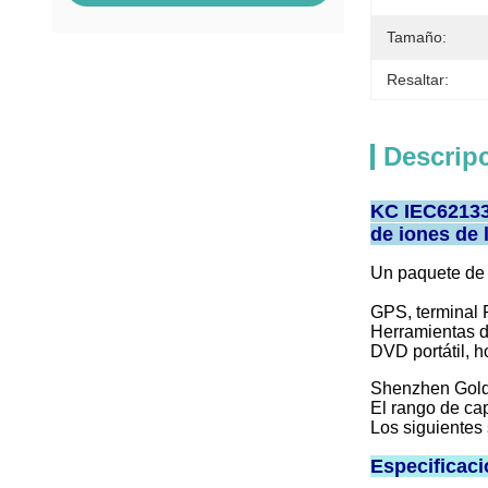
Tamaño:
Resaltar:
Descrip
KC IEC62133 
de iones de l
Un paquete de b
GPS, terminal 
Herramientas d
DVD portátil, h
Shenzhen Gold 
El rango de ca
Los siguientes 
Especificaci