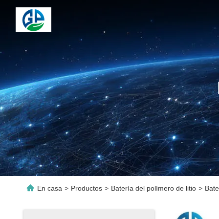
En casa
>
Productos
>
Batería del polímero de litio
>
Bate