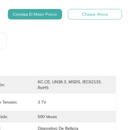
Consiga El Mejor Precio
Chatea Ahora
KC,CE, UN38.3, MSDS, IEC62133, 
ión:
RoHS
e Tensión:
3.7V
iclo:
500 Veces
:
Dispositivo De Belleza