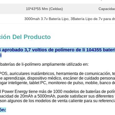
10*43*55 Mm (celdas)
Capacidad
3000mah 3.7v Batería Lipo
, 
3Batería Lipo de.7v para d
ción Del Producto
aprobado 3,7 voltios de polímero de li 104355 bate
i
aterías de li-polímero ampliamente utilizado en:
POS, auriculares inalámbricos, herramienta de comunicación, te
e aprendizaje, dispositivo médico, escáner de cuidado persona
ogar inteligente, tablet PC, monitoreo de pulso, moblie, banco 
Power Energy tiene más de 1000 modelos de baterías de políme
pacidad de 20mAh a 5000mAh, puede satisfacer sus diferentes t
son algunos de los modelos de venta caliente para su referenci
ón: