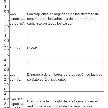
9
4
0
3
Con
Los requisitos de seguridad de los sistemas de
1
.
capacidad
seguridad de los vehículos de motor deberán
1
7
de 55 mAh
cumplirse en todos los casos.
2
V
1
4
0
3
1
.
50 mAh
KC/CE
2
7
1
V
4
4
0
3
1
.
Las
El número de unidades de producción de las que
2
7
demás:
se trate será el siguiente:
3
V
0
4
0
3
Con una
El uso de la tecnología de la información en el
2
.
capacidad
ámbito de la seguridad de los vehículos es