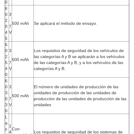
0
6
0
3
2
.
500 mAh
Se aplicará el método de ensayo.
0
7
4
V
5
6
0
3
Los requisitos de seguridad de los vehículos de
2
.
las categorías A y B se aplicarán a los vehículos
600 mAh
5
7
de las categorías A y B, y a los vehículos de las
4
V
categorías A y B.
0
6
0
3
El número de unidades de producción de las
3
.
unidades de producción de las unidades de
500 mAh
0
7
producción de las unidades de producción de las
3
V
unidades
0
L
a
1
s
Con
4
Los requisitos de seguridad de los sistemas de