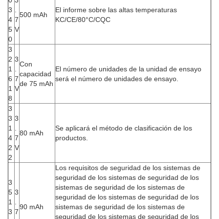
0
3
3
.
El informe sobre las altas temperaturas
500 mAh
4
7
KC/CE/80°C/CQC
5
V
0
3
2
3
Con
1
.
El número de unidades de la unidad de ensayo
capacidad
6
7
será el número de unidades de ensayo.
de 75 mAh
1
V
8
3
3
3
1
.
Se aplicará el método de clasificación de los
80 mAh
4
7
productos.
2
V
2
Los requisitos de seguridad de los sistemas de
seguridad de los sistemas de seguridad de los
3
sistemas de seguridad de los sistemas de
5
3
seguridad de los sistemas de seguridad de los
1
.
90 mAh
sistemas de seguridad de los sistemas de
3
7
seguridad de los sistemas de seguridad de los