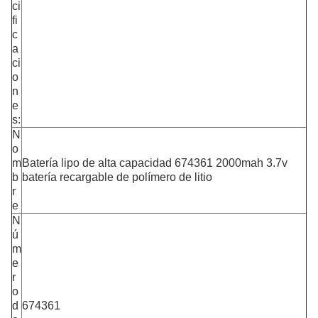
ci
fi
c
a
ci
o
n
e
s:
N
o
m
Batería lipo de alta capacidad 674361 2000mah 3.7v
b
batería recargable de polímero de litio
r
e
N
ú
m
e
r
o
d
674361