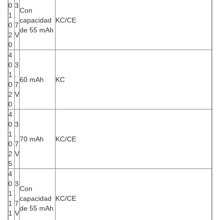
0
3
Con
1
.
capacidad
KC/CE
0
7
de 55 mAh
2
V
0
4
0
3
1
.
60 mAh
KC
0
7
2
V
0
4
0
3
1
.
70 mAh
KC/CE
0
7
2
V
5
4
0
3
Con
1
.
capacidad
KC/CE
1
7
de 55 mAh
1
V