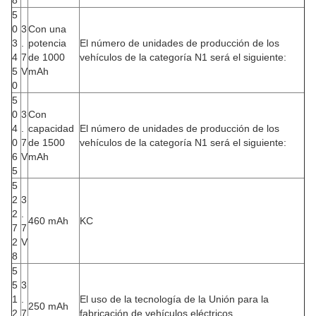
8
5
0
3
Con una
3
.
potencia
El número de unidades de producción de los
4
7
de 1000
vehículos de la categoría N1 será el siguiente:
5
V
mAh
0
5
0
3
Con
4
.
capacidad
El número de unidades de producción de los
0
7
de 1500
vehículos de la categoría N1 será el siguiente:
6
V
mAh
5
5
2
3
2
.
460 mAh
KC
7
7
2
V
8
5
5
3
1
.
El uso de la tecnología de la Unión para la
250 mAh
2
7
fabricación de vehículos eléctricos