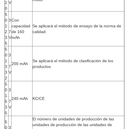
2
V
0
5
0
3
Con
1
.
capacidad
Se aplicará el método de ensayo de la norma de
2
7
de 160
calidad.
3
V
mAh
5
5
0
3
1
.
Se aplicará el método de clasificación de los
200 mAh
3
7
productos.
3
V
2
5
0
3
1
.
240 mAh
KC/CE
5
7
3
V
5
El número de unidades de producción de las
5
unidades de producción de las unidades de
0
3