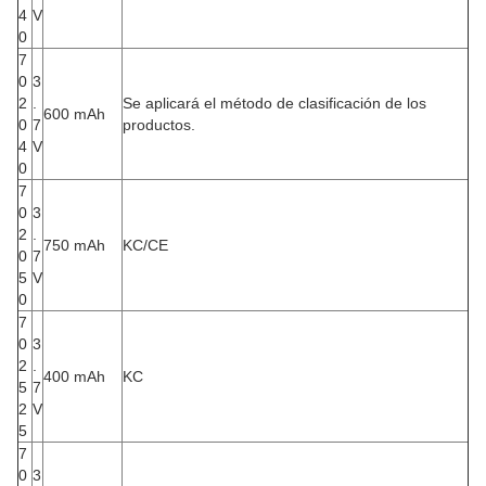
4
V
0
7
0
3
2
.
Se aplicará el método de clasificación de los
600 mAh
0
7
productos.
4
V
0
7
0
3
2
.
750 mAh
KC/CE
0
7
5
V
0
7
0
3
2
.
400 mAh
KC
5
7
2
V
5
7
0
3