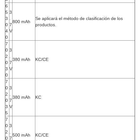
6
5
3
3
.
Se aplicará el método de clasificación de los
800 mAh
0
7
productos.
4
V
0
7
0
3
2
.
380 mAh
KC/CE
0
7
3
V
0
7
0
3
2
.
380 mAh
KC
0
7
3
V
5
7
0
3
2
.
500 mAh
KC/CE
0
7