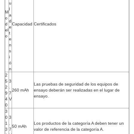
u
l
M
a
o
d
d
Capacidad
Certificados
e
el
t
o
e
n
s
i
ó
n
2
5
3
Las pruebas de seguridad de los equipos de
2
.
260 mAh
ensayo deberán ser realizadas en el lugar de
9
7
ensayo.
4
V
0
3
0
3
1
.
Los productos de la categoría A deben tener un
50 mAh
3
7
valor de referencia de la categoría A.