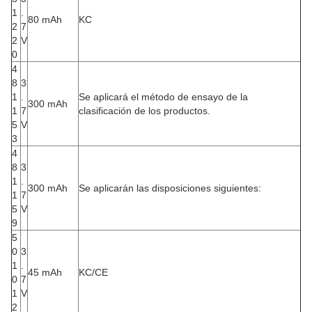
1
.
80 mAh
KC
2
7
2
V
0
4
8
3
1
.
Se aplicará el método de ensayo de la
300 mAh
1
7
clasificación de los productos.
5
V
3
4
8
3
1
.
300 mAh
Se aplicarán las disposiciones siguientes:
1
7
5
V
9
5
0
3
1
.
45 mAh
KC/CE
0
7
1
V
2