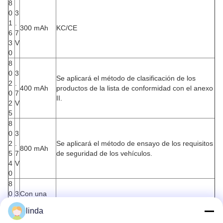
8
0
3
1
.
300 mAh
KC/CE
6
7
3
V
0
8
0
3
Se aplicará el método de clasificación de los
2
.
400 mAh
productos de la lista de conformidad con el anexo
0
7
II.
2
V
5
8
0
3
2
.
Se aplicará el método de ensayo de los requisitos
800 mAh
5
7
de seguridad de los vehículos.
4
V
0
8
0
3
Con una
3
.
potencia
El número de unidades de producción de las que
linda
0
7
de 1000
se trate será el siguiente: