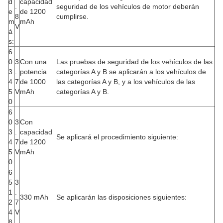
d
capacidad
.
seguridad de los vehículos de motor deberán
e
de 1200
8
cumplirse.
m
mAh
V
á
s:
6
0
3
Con una
Las pruebas de seguridad de los vehículos de las
3
.
potencia
categorías A y B se aplicarán a los vehículos de
4
7
de 1000
las categorías A y B, y a los vehículos de las
5
V
mAh
categorías A y B.
0
6
0
3
Con
3
.
capacidad
Se aplicará el procedimiento siguiente:
4
7
de 1200
5
V
mAh
0
6
5
3
1
.
330 mAh
Se aplicarán las disposiciones siguientes:
2
7
4
V
8