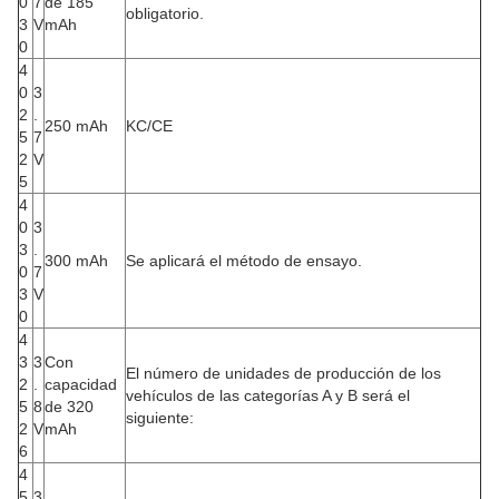
0
7
de 185
obligatorio.
3
V
mAh
0
4
0
3
2
.
250 mAh
KC/CE
5
7
2
V
5
4
0
3
3
.
300 mAh
Se aplicará el método de ensayo.
0
7
3
V
0
4
3
3
Con
El número de unidades de producción de los
2
.
capacidad
vehículos de las categorías A y B será el
5
8
de 320
siguiente:
2
V
mAh
6
4
5
3