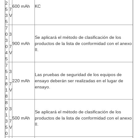
2
.
600 mAh
KC
5
7
3
V
5
7
0
3
Se aplicará el método de clasificación de los
3
.
900 mAh
productos de la lista de conformidad con el anexo
0
7
II.
4
V
5
7
5
3
Las pruebas de seguridad de los equipos de
1
.
220 mAh
ensayo deberán ser realizadas en el lugar de
8
7
ensayo.
1
V
8
8
0
3
Se aplicará el método de clasificación de los
1
.
500 mAh
productos de la lista de conformidad con el anexo
3
7
II.
5
V
0