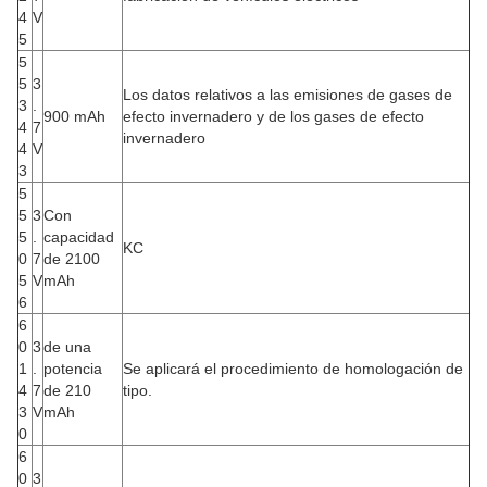
4
V
5
5
5
3
Los datos relativos a las emisiones de gases de
3
.
900 mAh
efecto invernadero y de los gases de efecto
4
7
invernadero
4
V
3
5
5
3
Con
5
.
capacidad
KC
0
7
de 2100
5
V
mAh
6
6
0
3
de una
1
.
potencia
Se aplicará el procedimiento de homologación de
4
7
de 210
tipo.
3
V
mAh
0
6
0
3