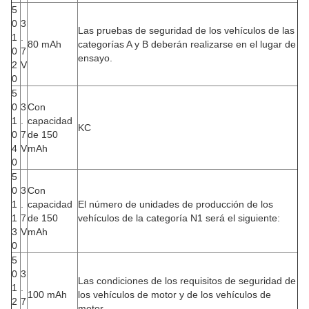
5
0
3
Las pruebas de seguridad de los vehículos de las
1
.
80 mAh
categorías A y B deberán realizarse en el lugar de
0
7
ensayo.
2
V
0
5
0
3
Con
1
.
capacidad
KC
0
7
de 150
4
V
mAh
0
5
0
3
Con
1
.
capacidad
El número de unidades de producción de los
1
7
de 150
vehículos de la categoría N1 será el siguiente:
3
V
mAh
0
5
0
3
Las condiciones de los requisitos de seguridad de
1
.
100 mAh
los vehículos de motor y de los vehículos de
2
7
motor