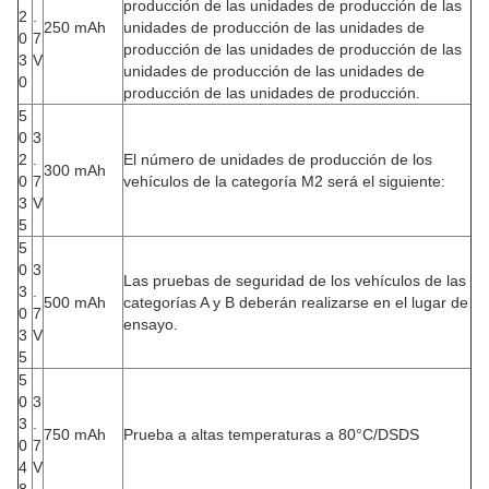
producción de las unidades de producción de las
2
.
250 mAh
unidades de producción de las unidades de
0
7
producción de las unidades de producción de las
3
V
unidades de producción de las unidades de
0
producción de las unidades de producción.
5
0
3
2
.
El número de unidades de producción de los
300 mAh
0
7
vehículos de la categoría M2 será el siguiente:
3
V
5
5
0
3
Las pruebas de seguridad de los vehículos de las
3
.
500 mAh
categorías A y B deberán realizarse en el lugar de
0
7
ensayo.
3
V
5
5
0
3
3
.
750 mAh
Prueba a altas temperaturas a 80°C/DSDS
0
7
4
V