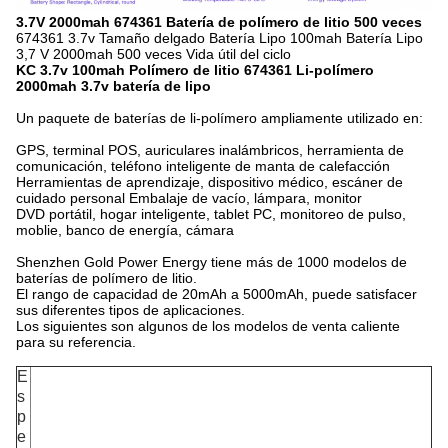
3.7V 2000mah 674361 Batería de polímero de litio 500 veces
674361 3.7v Tamaño delgado Batería Lipo 100mah Batería Lipo
3,7 V 2000mah 500 veces Vida útil del ciclo
KC 3.7v 100mah Polímero de litio 674361 Li-polímero
2000mah 3.7v batería de lipo
Un paquete de baterías de li-polímero ampliamente utilizado en:
GPS, terminal POS, auriculares inalámbricos, herramienta de
comunicación, teléfono inteligente de manta de calefacción
Herramientas de aprendizaje, dispositivo médico, escáner de
cuidado personal Embalaje de vacío, lámpara, monitor
DVD portátil, hogar inteligente, tablet PC, monitoreo de pulso,
moblie, banco de energía, cámara
Shenzhen Gold Power Energy tiene más de 1000 modelos de
baterías de polímero de litio.
El rango de capacidad de 20mAh a 5000mAh, puede satisfacer
sus diferentes tipos de aplicaciones.
Los siguientes son algunos de los modelos de venta caliente
para su referencia.
E
s
p
e