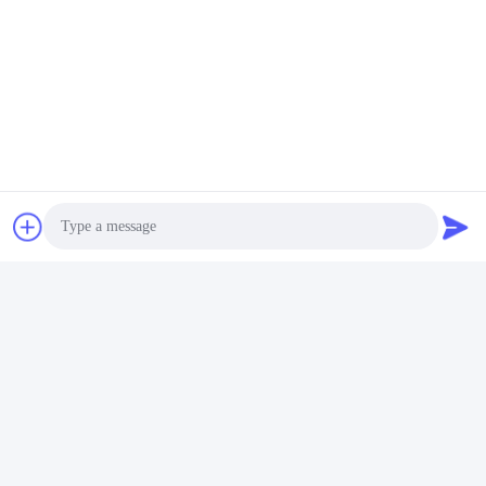
Certificaciones
Photo
Certificación CE, RoHs, BIS, KC, CB, UL, MSDS, UN38.3,
IEC61233.
Video Call
Audio Call