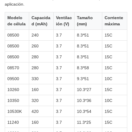
aplicación.
Modelo
Capacida
Ventilac
Tamaño
Corriente
de célula
d (mAh)
ión (V)
(mm)
máxima
08500
240
3.7
8.3*51
15C
08500
260
3.7
8.3*51
15C
08500
280
3.7
8.3*51
15C
08570
280
3.7
8.3*58
15C
09500
330
3.7
9.3*51
10C
10260
160
3.7
10.3*27
15C
10350
320
3.7
10.3*36
10C
10530K
420
3.7
10.3*54
15C
11240
160
3.7
11.3*25
15C