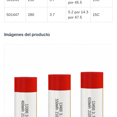
por 45.5
5.2 por 14.3
501447
280
3.7
15C
por 47.5
Imágenes del producto