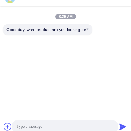
Investigación y desarrollo
Equipo experimentado de I + D con más de 60 ingenieros y
8:20 AM
equipos avanzados para apoyar los requisitos OEM y ODM.
Good day, what product are you looking for?
Control de calidad