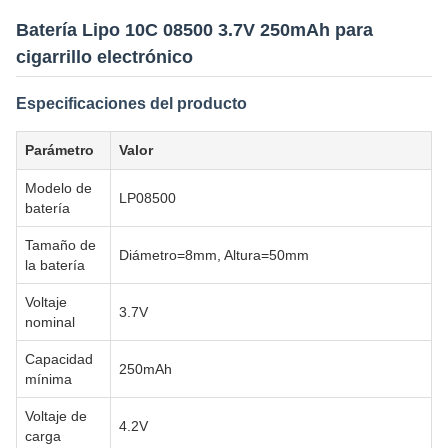
Batería Lipo 10C 08500 3.7V 250mAh para
cigarrillo electrónico
Especificaciones del producto
Parámetro
Valor
Modelo de
LP08500
batería
Tamaño de
Diámetro=8mm, Altura=50mm
la batería
Voltaje
3.7V
nominal
Capacidad
250mAh
mínima
Voltaje de
4.2V
carga