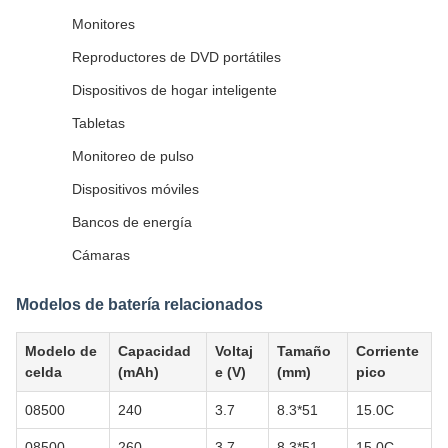
Monitores
Reproductores de DVD portátiles
Dispositivos de hogar inteligente
Tabletas
Monitoreo de pulso
Dispositivos móviles
Bancos de energía
Cámaras
Modelos de batería relacionados
Modelo de
Capacidad
Voltaj
Tamaño
Corriente
celda
(mAh)
e (V)
(mm)
pico
08500
240
3.7
8.3*51
15.0C
08500
260
3.7
8.3*51
15.0C