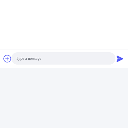
Contacto rápido
Dirección
piso 11, construyendo 9, parque industrial de Tianlixin,
comunidad del longxi, distrito de Longgang, Shenzhen
51800, China
Teléfono
86-158-1721-0094
El correo electrónico
Photo
linda@szgpebattery.com
Video Call
Audio Call
Política de privacidad
|
Mapa del Sitio
| China es buena. Calidad