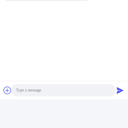
Las Etiquetas:
Batería De Litio 2S1P 18650
Batería De Litio IEC62133 18650
Batería Del Litio 4S1P 18650
Photo