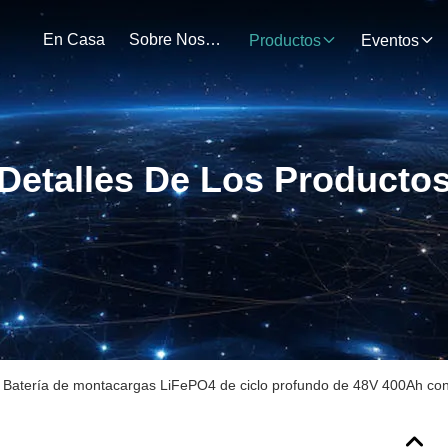
En Casa
Sobre Nosotros
Productos
Eventos
Detalles De Los Producto
Batería de montacargas LiFePO4 de ciclo profundo de 48V 400Ah con