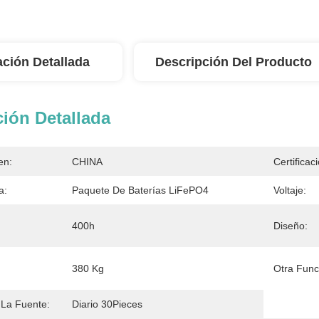
ación Detallada
Descripción Del Producto
ión Detallada
en:
CHINA
Certificac
a:
Paquete De Baterías LiFePO4
Voltaje:
400h
Diseño:
380 Kg
Otra Fun
La Fuente:
Diario 30Pieces