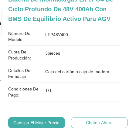
Ciclo Profundo De 48V 400Ah Con
BMS De Equilibrio Activo Para AGV
Número De
LFP48V400
Modelo:
Cuota De
3pieces
Producción:
Detalles Del
Caja del cartón o caja de madera
Embalaje:
Condiciones De
T/T
Pago:
Consiga El Mejor Precio
Chatea Ahora