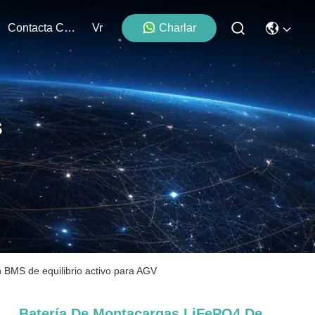
Contacta Con Nosotros
Vr
Charlar
s
 BMS de equilibrio activo para AGV
Batería De Montacargas LiFePO4 De