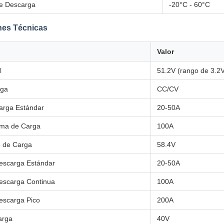
e Descarga
-20°C - 60°C
nes Técnicas
Valor
l
51.2V (rango de 3.2
rga
CC/CV
arga Estándar
20-50A
ima de Carga
100A
o de Carga
58.4V
Descarga Estándar
20-50A
Descarga Continua
100A
escarga Pico
200A
arga
40V