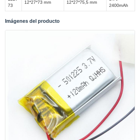
12*27*73 mm
12*27*75,5 mm
73
2400mAh
Imágenes del producto