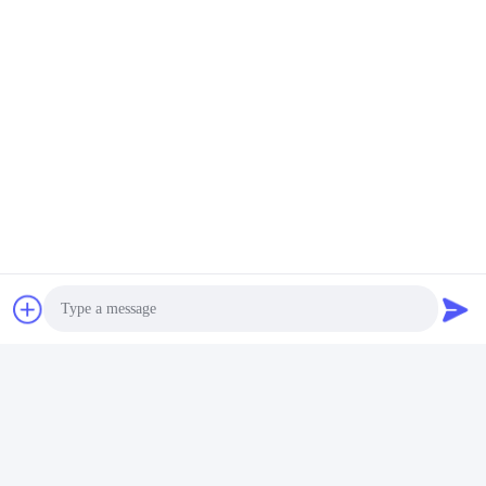
Control de calidad
Certificaciones
Sección 2
RoHS
El BIS
KC
CB
El número de
Photo
Las especificaciones de la MSDS
UN38. ¿Qué quieres?3
Video Call