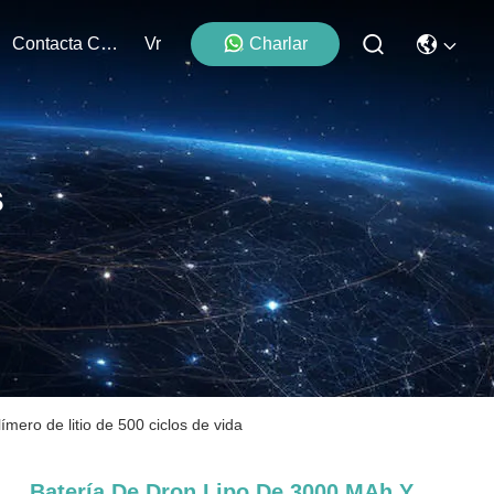
Contacta Con Nosotros
Vr
Charlar
s
mero de litio de 500 ciclos de vida
Batería De Dron Lipo De 3000 MAh Y