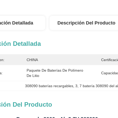
ación Detallada
Descripción Del Producto
ión Detallada
en:
CHINA
Certificac
Paquete De Baterías De Polímero 
a:
Capacidad
De Litio
308090 baterías recargables
, 
3
, 
7 batería 308090 del a
ción Del Producto