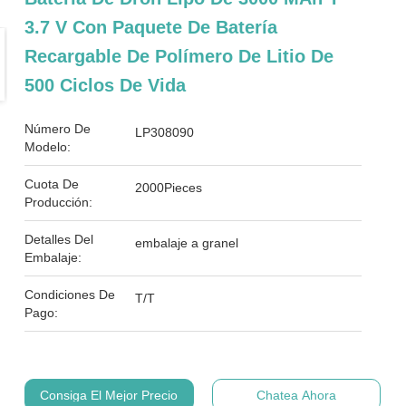
3.7 V Con Paquete De Batería
Recargable De Polímero De Litio De
500 Ciclos De Vida
Número De
LP308090
Modelo:
Cuota De
2000Pieces
Producción:
Detalles Del
embalaje a granel
Embalaje:
Condiciones De
T/T
Pago:
Consiga El Mejor Precio
Chatea Ahora