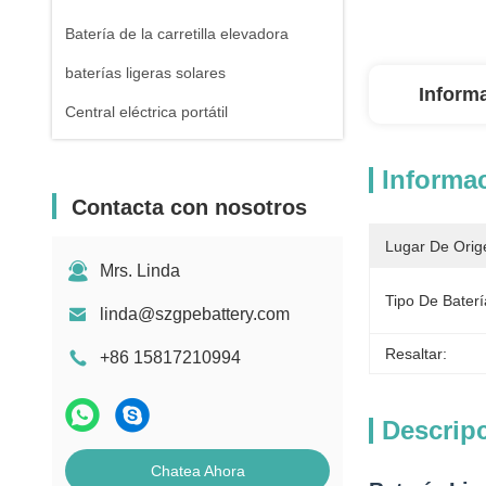
Batería de la carretilla elevadora
baterías ligeras solares
Inform
Central eléctrica portátil
Informac
Contacta con nosotros
Lugar De Orig
Mrs. Linda
Tipo De Baterí
linda@szgpebattery.com
Resaltar:
+86 15817210994
Descrip
Chatea Ahora