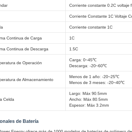
ndar
Corriente constante 0.2C voltaje f
Corriente Constante 1C Voltaje C
da
Corriente constante 1C
ima Continua de Carga
1C
ima Continua de Descarga
1.5C
Carga: 0~45℃
eratura de Operación
Descarga: -20~60℃
Menos de 1 año: -20~25℃
eratura de Almacenamiento
Menos de 3 meses: -20~40℃
Largo: Máx 90.5mm
la Celda
Ancho: Máx 80.5mm
Espesor: Máx 3.2mm
onales de Batería
ower Energy ofrece más de 1000 modelos de baterías de polímero de