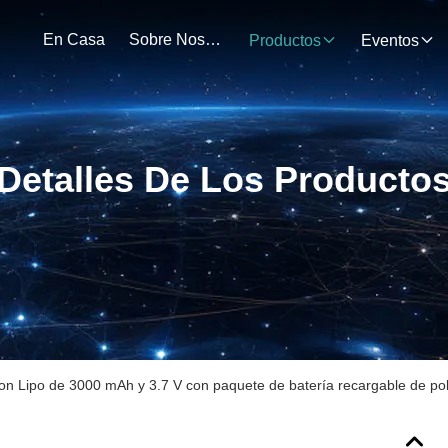
En Casa
Sobre Nosotros
Productos
Eventos
Detalles De Los Producto
on Lipo de 3000 mAh y 3.7 V con paquete de batería recargable de polí