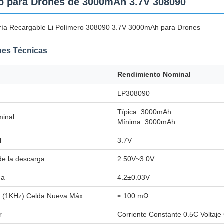
po para Drones de 3000mAh 3.7V 308090
ría Recargable Li Polímero 308090 3.7V 3000mAh para Drones
nes Técnicas
Rendimiento Nominal
LP308090
Típica: 3000mAh
inal
Mínima: 3000mAh
l
3.7V
l de la descarga
2.50V~3.0V
ga
4.2±0.03V
 (1KHz) Celda Nueva Máx.
≤ 100 mΩ
r
Corriente Constante 0.5C Voltaje