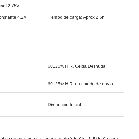
inal 2.75V
onstante 4.2V
Tiempo de carga: Aprox 2.5h
60±25% H.R. Celda Desnuda
60±25% H.R. en estado de envío
Dimensión Inicial
 litio con un rango de capacidad de 20mAh a 5000mAh para