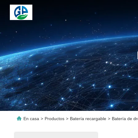
En casa
>
Productos
>
Batería recargable
>
Batería de dr