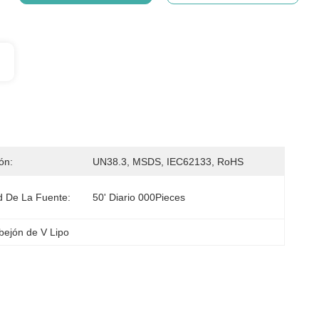
ión:
UN38.3, MSDS, IEC62133, RoHS
 De La Fuente:
50' Diario 000Pieces
bejón de V Lipo