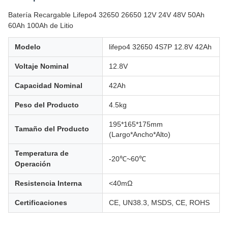
Batería Recargable Lifepo4 32650 26650 12V 24V 48V 50Ah
60Ah 100Ah de Litio
Modelo
lifepo4 32650 4S7P 12.8V 42Ah
Voltaje Nominal
12.8V
Capacidad Nominal
42Ah
Peso del Producto
4.5kg
195*165*175mm
Tamaño del Producto
(Largo*Ancho*Alto)
Temperatura de
-20℃~60℃
Operación
Resistencia Interna
<40mΩ
Certificaciones
CE, UN38.3, MSDS, CE, ROHS