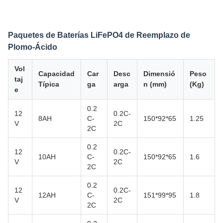
Paquetes de Baterías LiFePO4 de Reemplazo de
Plomo-Ácido
Vol
Capacidad
Car
Desc
Dimensió
Peso
taj
Típica
ga
arga
n (mm)
(Kg)
e
0.2
12
0.2C-
8AH
C-
150*92*65
1.25
V
2C
2C
0.2
12
0.2C-
10AH
C-
150*92*65
1.6
V
2C
2C
0.2
12
0.2C-
12AH
C-
151*99*95
1.8
V
2C
2C