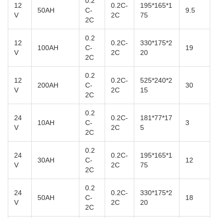
0.2
12
0.2C-
195*165*1
50AH
C-
9.5
V
2C
75
2C
0.2
12
0.2C-
330*175*2
100AH
C-
19
V
2C
20
2C
0.2
12
0.2C-
525*240*2
200AH
C-
30
V
2C
15
2C
0.2
24
0.2C-
181*77*17
10AH
C-
3
V
2C
5
2C
0.2
24
0.2C-
195*165*1
30AH
C-
12
V
2C
75
2C
0.2
24
0.2C-
330*175*2
50AH
C-
18
V
2C
20
2C