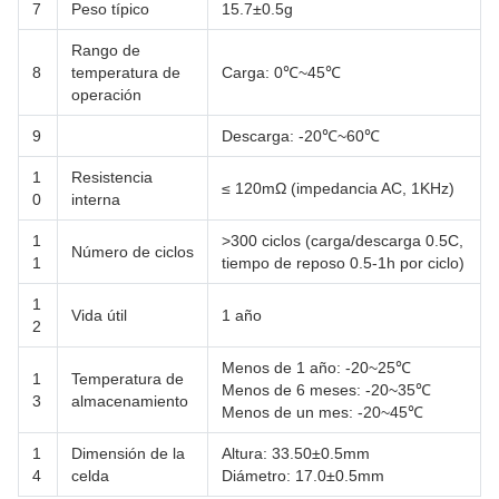
7
Peso típico
15.7±0.5g
Rango de
8
temperatura de
Carga: 0℃~45℃
operación
9
Descarga: -20℃~60℃
1
Resistencia
≤ 120mΩ (impedancia AC, 1KHz)
0
interna
1
>300 ciclos (carga/descarga 0.5C,
Número de ciclos
1
tiempo de reposo 0.5-1h por ciclo)
1
Vida útil
1 año
2
Menos de 1 año: -20~25℃
1
Temperatura de
Menos de 6 meses: -20~35℃
3
almacenamiento
Menos de un mes: -20~45℃
1
Dimensión de la
Altura: 33.50±0.5mm
4
celda
Diámetro: 17.0±0.5mm