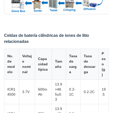
Celdas de batería cilíndricas de iones de litio
relacionadas
P
No.
Voltaj
Tasa
Tasa
Capa
es
de
e
Tam
de
de
cidad
o
mod
nomi
año
carg
descar
típica
(g
elo
nal
a
ga
)
13.9
ICR1
600m
×48.
0.2-
19
3.7V
0.2-2C
4500
Ah
5±0.
1C
.5
3
13.9