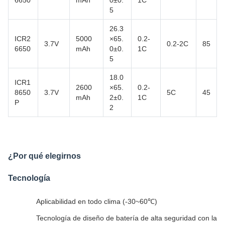
5
26.3
ICR2
5000
×65.
0.2-
3.7V
0.2-2C
85
6650
mAh
0±0.
1C
5
18.0
ICR1
2600
×65.
0.2-
8650
3.7V
5C
45
mAh
2±0.
1C
P
2
¿Por qué elegirnos
Tecnología
Aplicabilidad en todo clima (-30~60℃)
Tecnología de diseño de batería de alta seguridad con la