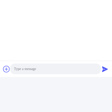
proveedores de baterías en China. Hemos comenzado a ofrecer
varias baterías, incluyendo baterías de polímero de litio, baterías
de iones de litio, baterías LiFePO4 y paquetes de baterías
personalizados desde 2001.
Photo
Video Call