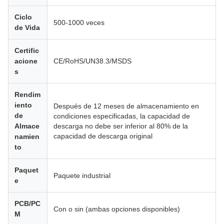
Ciclo
500-1000 veces
de Vida
Certific
acione
CE/RoHS/UN38.3/MSDS
s
Rendim
iento
Después de 12 meses de almacenamiento en
de
condiciones especificadas, la capacidad de
Almace
descarga no debe ser inferior al 80% de la
capacidad de descarga original
namien
to
Paquet
Paquete industrial
e
PCB/PC
Con o sin (ambas opciones disponibles)
M