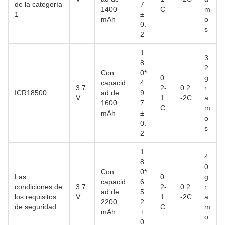
de la categoría
7
1400
C
m
1
±
mAh
o
0.
s
2
1
3
8.
2
Con
0*
0.
g
capacid
4
3.7
2-
0.2
r
ICR18500
ad de
9.
V
1
-2C
a
1600
7
C
m
mAh
±
o
0.
s
2
1
4
8.
0
Con
0*
Las
0.
g
capacid
6
condiciones de
3.7
2-
0.2
r
ad de
5.
los requisitos
V
1
-2C
a
2200
2
de seguridad
C
m
mAh
±
o
0.