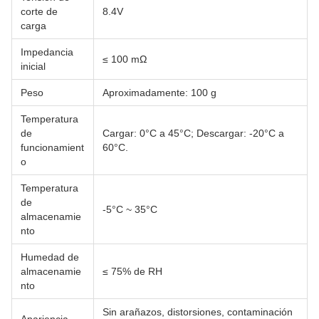
corte de
8.4V
carga
Impedancia
≤ 100 mΩ
inicial
Peso
Aproximadamente: 100 g
Temperatura
de
Cargar: 0°C a 45°C; Descargar: -20°C a
funcionamient
60°C.
o
Temperatura
de
-5°C ~ 35°C
almacenamie
nto
Humedad de
almacenamie
≤ 75% de RH
nto
Sin arañazos, distorsiones, contaminación