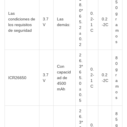
5
8.
0
0*
Las
0.
g
6
condiciones de
3.7
Las
2-
0.2
r
5.
los requisitos
V
demás:
1
-2C
a
2
de seguridad
C
m
±
o
0.
s
2
2
8
6.
0
Con
3*
0.
g
capacid
6
3.7
2-
0.2
r
ICR26650
ad de
5.
V
1
-2C
a
4500
0
C
m
mAh
±
o
0.
s
5
2
8
6.
5
3*
0.
g