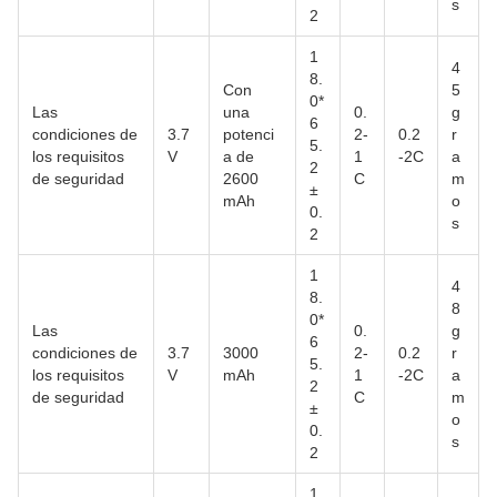
s
2
1
4
8.
Con
5
0*
Las
una
0.
g
6
condiciones de
3.7
potenci
2-
0.2
r
5.
los requisitos
V
a de
1
-2C
a
2
de seguridad
2600
C
m
±
mAh
o
0.
s
2
1
4
8.
8
0*
Las
0.
g
6
condiciones de
3.7
3000
2-
0.2
r
5.
los requisitos
V
mAh
1
-2C
a
2
de seguridad
C
m
±
o
0.
s
2
1