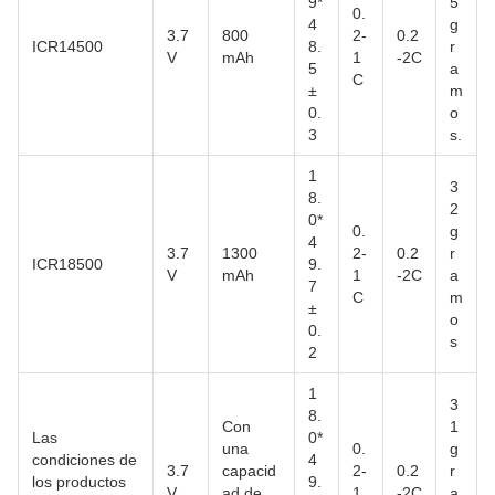
9*
5
0.
4
g
3.7
800
2-
0.2
ICR14500
8.
r
V
mAh
1
-2C
5
a
C
±
m
0.
o
3
s.
1
3
8.
2
0*
0.
g
4
3.7
1300
2-
0.2
r
ICR18500
9.
V
mAh
1
-2C
a
7
C
m
±
o
0.
s
2
1
3
8.
Con
1
Las
0*
una
0.
g
condiciones de
4
3.7
capacid
2-
0.2
r
los productos
9.
V
ad de
1
-2C
a