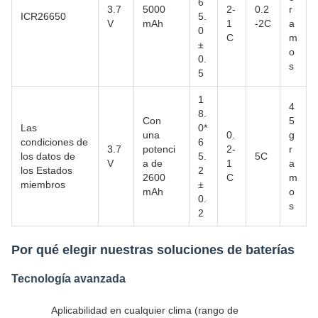
6
3.7
5000
2-
0.2
r
ICR26650
5.
V
mAh
1
-2C
a
0
C
m
±
o
0.
s
5
1
4
8.
Con
5
Las
0*
una
0.
g
condiciones de
6
3.7
potenci
2-
r
los datos de
5.
5C
V
a de
1
a
los Estados
2
2600
C
m
miembros
±
mAh
o
0.
s
2
Por qué elegir nuestras soluciones de baterías
Tecnología avanzada
Aplicabilidad en cualquier clima (rango de