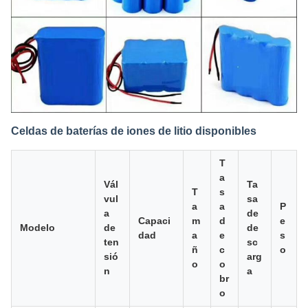
Celdas de baterías de iones de litio disponibles
T
a
Vál
Ta
T
s
vul
sa
a
a
P
a
de
Capaci
m
d
e
Modelo
de
de
dad
a
e
s
ten
sc
ñ
c
o
sió
arg
o
o
n
a
br
o